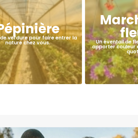
Marc
Pépinière
fl
 de verdure pour faire entrer la
Un éventail de fl
nature chez vous.
apporter couleur e
quot