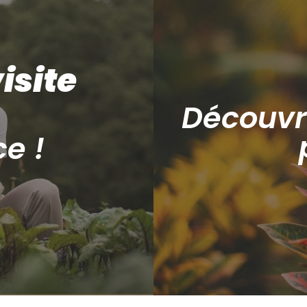
isite
Découvr
ce !