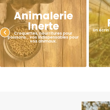
Animalerie
Inerte
Un écrin
Croquettes, nourritures pour
poissons... vos indispensables pour
vos animaux.