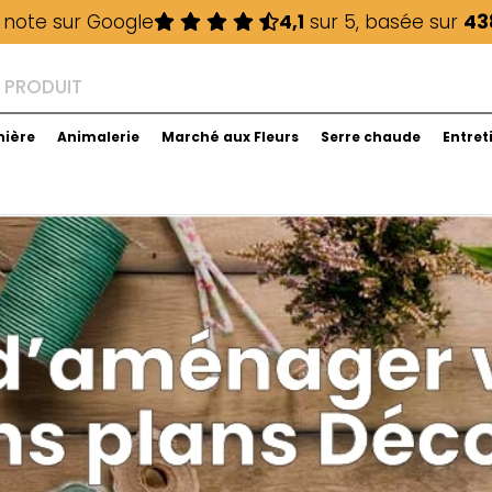
 note sur Google
4,1
sur 5, basée sur
43
nière
Animalerie
Marché aux Fleurs
Serre chaude
Entret