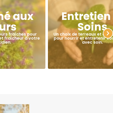
hé aux
Entretien
eurs
Soins
eurs fraîches pour
Un choix de terreaux et d’ac
t fraîcheur à votre
pour nourrir et entretenir vo
idien.
avec soin.