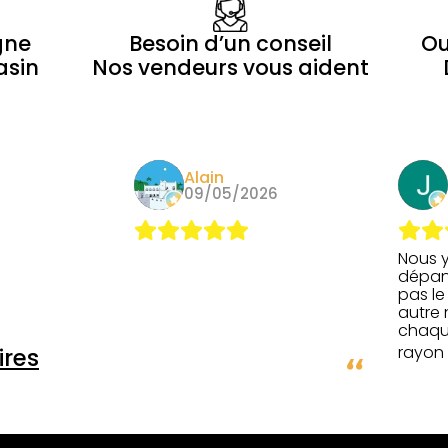
gne
Besoin d’un conseil
Ou
asin
Nos vendeurs vous aident
epooh
Alain
26
09/05/2026
Nous y
dépan
pas le
autre 
chaque
rayon 
res