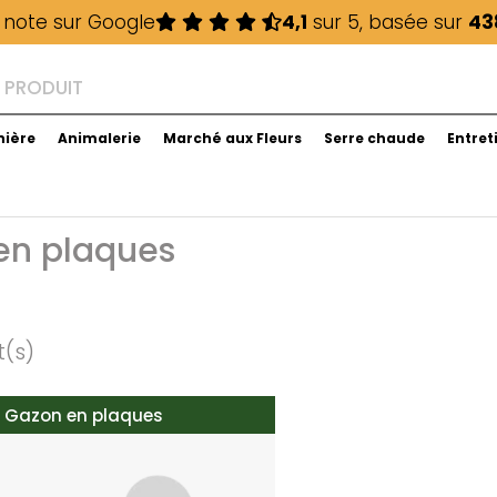
 note sur Google
4,1
sur 5, basée sur
43
nière
Animalerie
Marché aux Fleurs
Serre chaude
Entret
en plaques
t(s)
Gazon en plaques