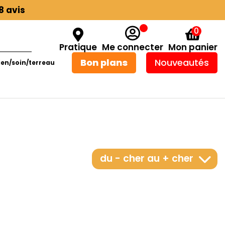
8 avis
0
Pratique
Me connecter
Mon panier
Bon plans
Nouveautés
ien/soin/terreau
du - cher au + cher