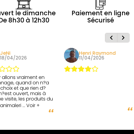
vert le dimanche
Paiement en ligne
De 8h30 à 12h30
Sécurisé
JeNi
Henri Raymond
18/04/2026
11/04/2026
 allons vraiment en
nage, quand on n?a
 choix et que rien d?
n?est ouvert, mais à
 visite, les produits du
animaleri
... Voir +