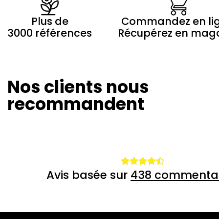
Plus de
Commandez en li
3000 références
Récupérez en mag
Nos clients nous
Marilyne Morin
Winny Th
20/08/2024
26/07/20
recommandent
Avis basée sur
438 commentai