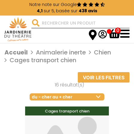
Notre note sur Google
4,1
sur 5, basée sur
438 avis
0
Accueil
Animalerie inerte
Chien
Cages transport chien
VOIR LES FILTRES
16 résultat(s)
du - cher au + cher
Cages transport chien