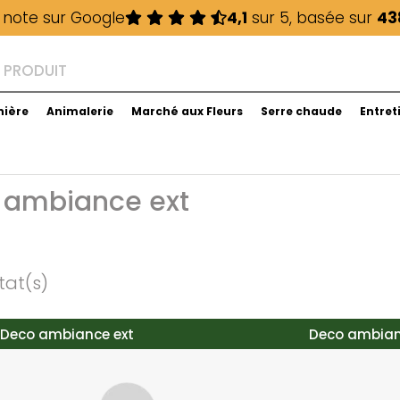
 note sur Google
4,1
sur 5, basée sur
43
nière
Animalerie
Marché aux Fleurs
Serre chaude
Entret
 ambiance ext
tat(s)
Deco ambiance ext
Deco ambian