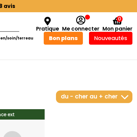
8 avis
0
Pratique
Me connecter
Mon panier
Bon plans
Nouveautés
ien/soin/terreau
du - cher au + cher
ce ext