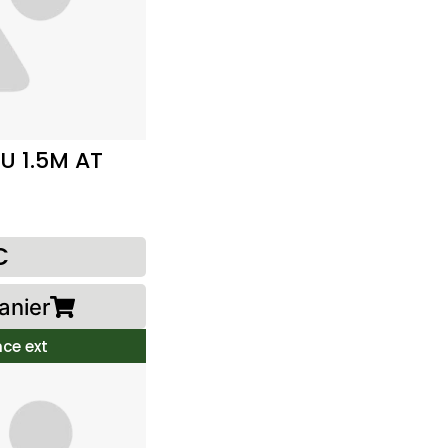
U 1.5M AT
€
anier
ce ext