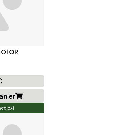
COLOR
€
anier
ce ext