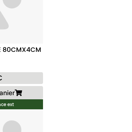
GE 80CMX4CM
€
anier
ce ext