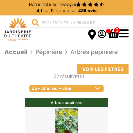
Notre note sur Google
4,1
sur 5, basée sur
438 avis
0
Accueil
Pépinière
Arbres pepiniere
VOIR LES FILTRES
32 résultat(s)
du - cher au + cher
Arbres pepiniere