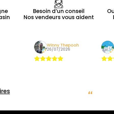
gne
Besoin d’un conseil
Ou
asin
Nos vendeurs vous aident
epooh
Alain
26
09/05/2026
Nous y
dépan
pas le
autre 
chaque
rayon 
res