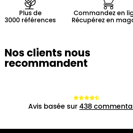
Plus de
Commandez en li
3000 références
Récupérez en mag
Nos clients nous
Marilyne Morin
Winny Th
20/08/2024
26/07/20
recommandent
Avis basée sur
438 commentai