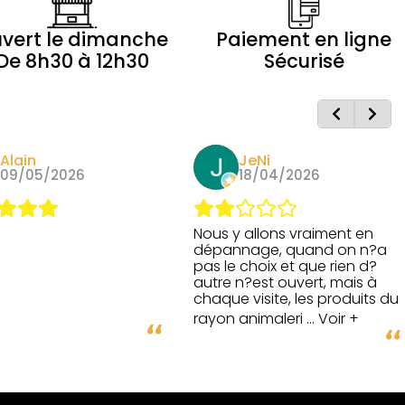
vert le dimanche
Paiement en ligne
De 8h30 à 12h30
Sécurisé
JeNi
Henri Raymond
18/04/2026
11/04/2026
 allons vraiment en
nage, quand on n?a
 choix et que rien d?
n?est ouvert, mais à
 visite, les produits du
animaleri
... Voir +