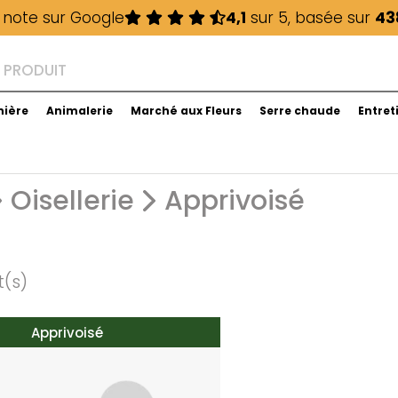
 note sur Google
4,1
sur 5, basée sur
43
nière
Animalerie
Marché aux Fleurs
Serre chaude
Entret
Oisellerie
Apprivoisé
t(s)
Apprivoisé