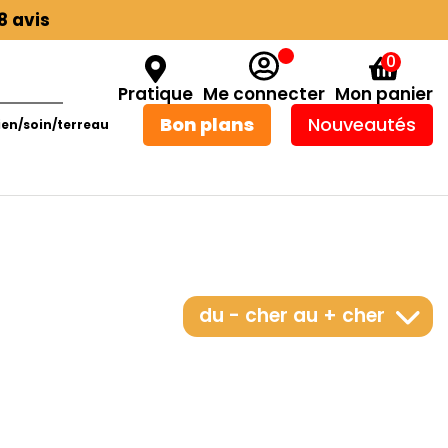
8 avis
0
Pratique
Me connecter
Mon panier
Bon plans
Nouveautés
ien/soin/terreau
du - cher au + cher