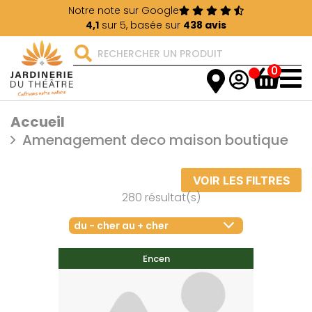
Notre note sur Google
4,1
sur 5, basée sur
438 avis
0
Accueil
Amenagement deco maison boutique
VOIR LES FILTRES
280 résultat(s)
du - cher au + cher
Encen