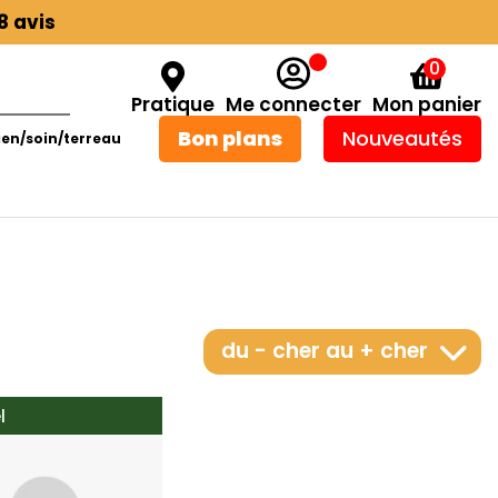
8 avis
0
Pratique
Me connecter
Mon panier
Bon plans
Nouveautés
ien/soin/terreau
du - cher au + cher
l