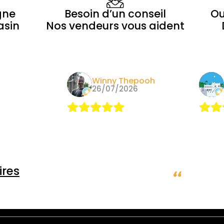
gne
Besoin d’un conseil
Ou
asin
Nos vendeurs vous aident
epooh
Alain
26
09/05/2026
Nous y
dépan
pas le
autre 
chaque
rayon 
res