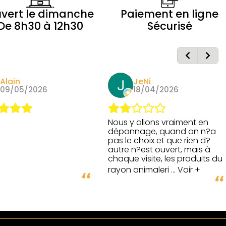
vert le dimanche
Paiement en ligne
De 8h30 à 12h30
Sécurisé
JeNi
Henri Raymond
18/04/2026
11/04/2026
 allons vraiment en
nage, quand on n?a
 choix et que rien d?
n?est ouvert, mais à
 visite, les produits du
animaleri
... Voir +