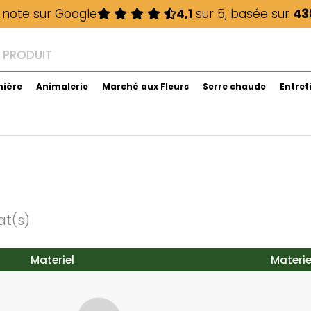
 note sur Google
4,1
sur 5, basée sur
43
nière
Animalerie
Marché aux Fleurs
Serre chaude
Entret
at(s)
Materiel
Materie