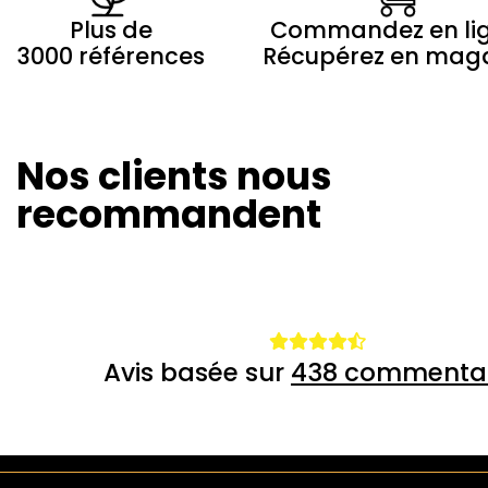
Plus de
Commandez en li
3000 références
Récupérez en mag
Nos clients nous
Marilyne Morin
Winny Th
20/08/2024
26/07/20
recommandent
Avis basée sur
438 commentai