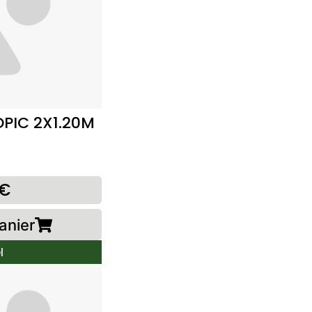
PIC 2X1.20M
0€
anier
l