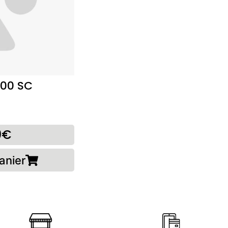
200 SC
0€
anier