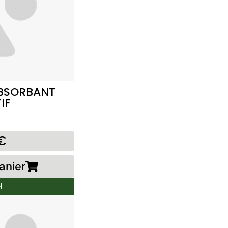
ABSORBANT
IF
€
anier
l