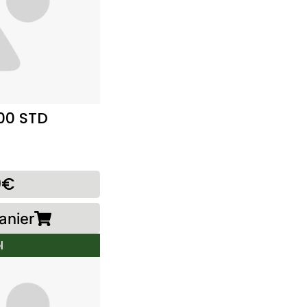
00 STD
0€
anier
l