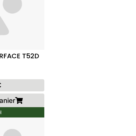
URFACE T52D
€
anier
l