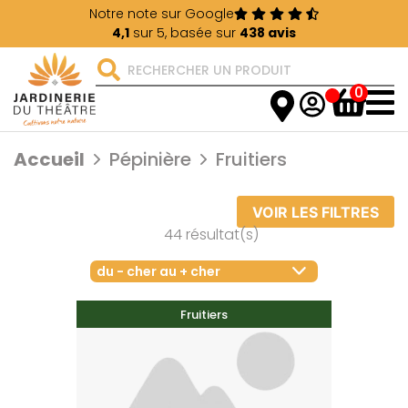
Notre note sur Google
4,1
sur 5, basée sur
438 avis
0
Accueil
Pépinière
Fruitiers
VOIR LES FILTRES
44 résultat(s)
du - cher au + cher
Fruitiers