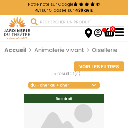
Notre note sur Google
4,1
sur 5, basée sur
438 avis
0
Accueil
Animalerie vivant
Oisellerie
VOIR LES FILTRES
15 résultat(s)
du - cher au + cher
Bec droit