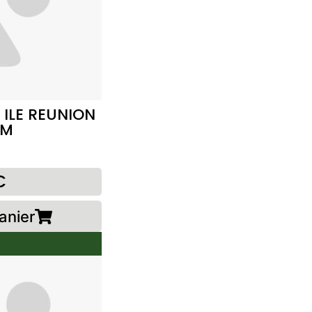
 ILE REUNION
CM
€
anier