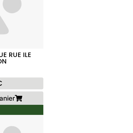
E RUE ILE
ON
€
anier