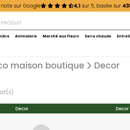
 note sur Google
4,1
sur 5, basée sur
43
nière
Animalerie
Marché aux Fleurs
Serre chaude
Entret
o maison boutique
Decor
tat(s)
Decor
Decor