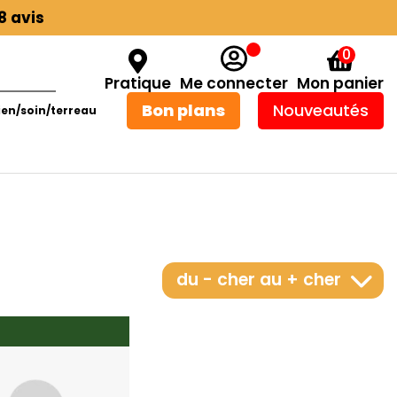
8 avis
0
Pratique
Me connecter
Mon panier
Bon plans
Nouveautés
ien/soin/terreau
du - cher au + cher