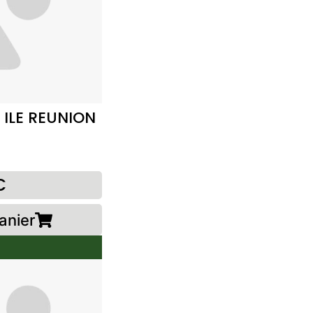
 ILE REUNION
M
€
anier