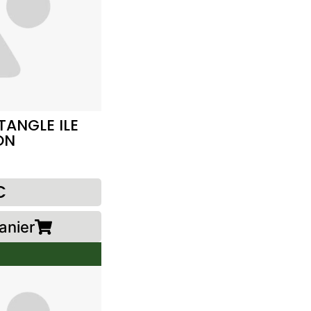
TANGLE ILE
ON
€
anier