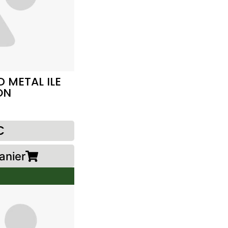
 METAL ILE
ON
€
anier