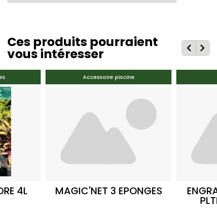
Ces produits pourraient
vous intéresser
es
Accessoire piscine
ORE 4L
MAGIC'NET 3 EPONGES
ENGRA
PLT