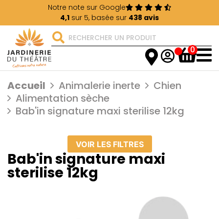
Notre note sur Google
4,1
sur 5, basée sur
438 avis
0
Accueil
Animalerie inerte
Chien
Alimentation sèche
Bab'in signature maxi sterilise 12kg
VOIR LES FILTRES
Bab'in signature maxi
sterilise 12kg