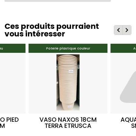
Ces produits pourraient
vous intéresser
au
Poterie plastique couleur
A
O PIED
VASO NAXOS 18CM
AQUA
MM
TERRA ETRUSCA
S