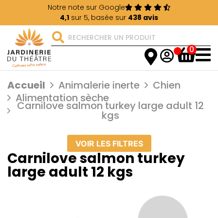
Notre note sur Google
4,1
sur 5, basée sur
438 avis
0
Accueil
Animalerie inerte
Chien
Alimentation sèche
Carnilove salmon turkey large adult 12
kgs
VOIR LES FILTRES
Carnilove salmon turkey
large adult 12 kgs