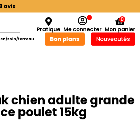
8 avis
0
Pratique
Me connecter
Mon panier
Bon plans
Nouveautés
ien/soin/terreau
uk chien adulte grande
ce poulet 15kg