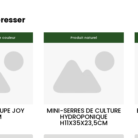
éresser
e couleur
Produit naturel
UPE JOY
MINI-SERRES DE CULTURE
M
HYDROPONIQUE
H11X35X23,5CM