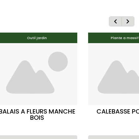
Outil jardin
Plante a massif
BALAIS A FLEURS MANCHE
CALEBASSE PO
BOIS