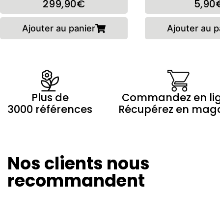
299,90€
5,90
Ajouter au panier
Ajouter au p
Plus de
Commandez en li
3000 références
Récupérez en mag
Nos clients nous
Olivier Revol
Marilyne 
24/08/2024
20/08/20
recommandent