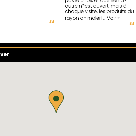
pas le choix et que rien d?
autre n?est ouvert, mais à
chaque visite, les produits du
rayon animaleri
... Voir +
uver