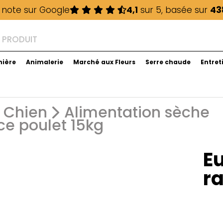
 note sur Google
4,1
sur 5, basée sur
43
nière
Animalerie
Marché aux Fleurs
Serre chaude
Entret
Chien
Alimentation sèche
ce poulet 15kg
E
ra