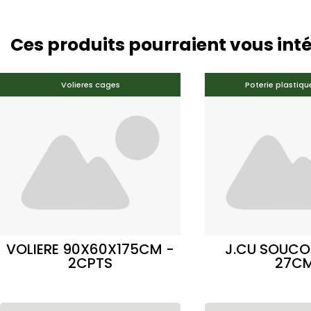
Ces produits pourraient vous int
Volieres cages
Poterie plastiqu
VOLIERE 90X60X175CM -
J.CU SOUCO
2CPTS
27C