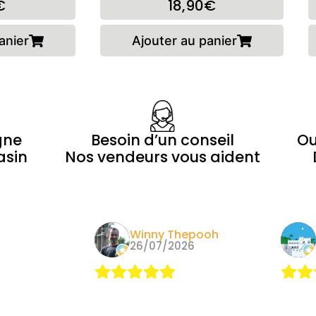
€
18,90€
anier
Ajouter au panier
gne
Besoin d’un conseil
Ou
asin
Nos vendeurs vous aident
Morin
Winny Thepooh
24
26/07/2026