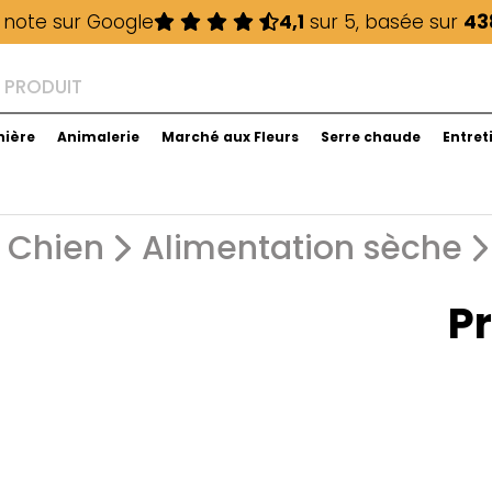
 note sur Google
4,1
sur 5, basée sur
43
nière
Animalerie
Marché aux Fleurs
Serre chaude
Entret
Chien
Alimentation sèche
Pr