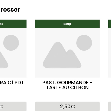
éresser
es
Bougi
RA C1 PDT
PAST. GOURMANDE -
TARTE AU CITRON
€
2,50€