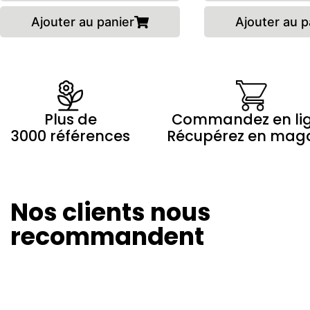
Ajouter au panier
Ajouter au p
Plus de
Commandez en li
3000 références
Récupérez en mag
Nos clients nous
Olivier Revol
Marilyne 
24/08/2024
20/08/20
recommandent