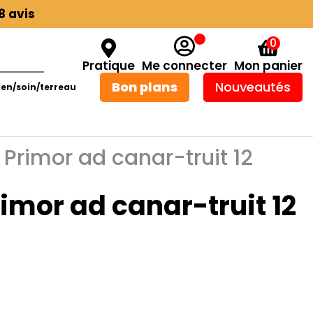
8 avis
0
Pratique
Me connecter
Mon panier
Bon plans
Nouveautés
ien/soin/terreau
Primor ad canar-truit 12
imor ad canar-truit 12