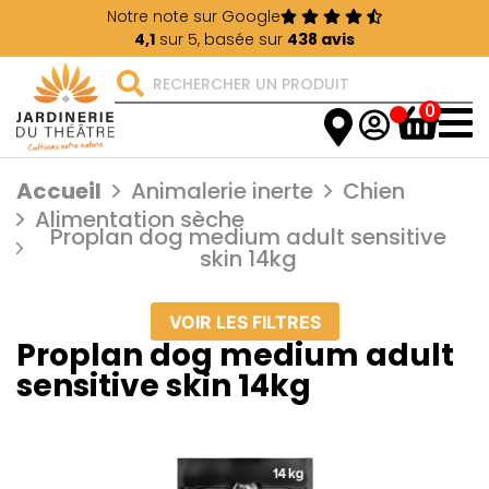
Notre note sur Google
4,1
sur 5, basée sur
438 avis
0
Accueil
Animalerie inerte
Chien
Alimentation sèche
Proplan dog medium adult sensitive
skin 14kg
VOIR LES FILTRES
Proplan dog medium adult
sensitive skin 14kg