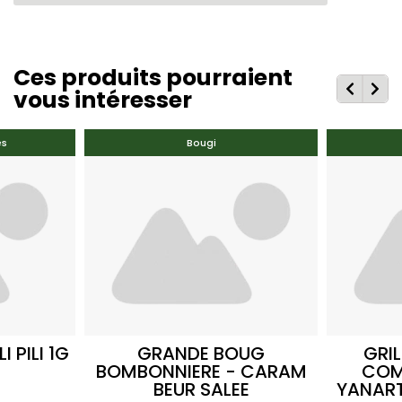
Ces produits pourraient
vous intéresser
es
Bougi
I PILI 1G
GRANDE BOUG
GRI
BOMBONNIERE - CARAM
COM
BEUR SALEE
YANAR