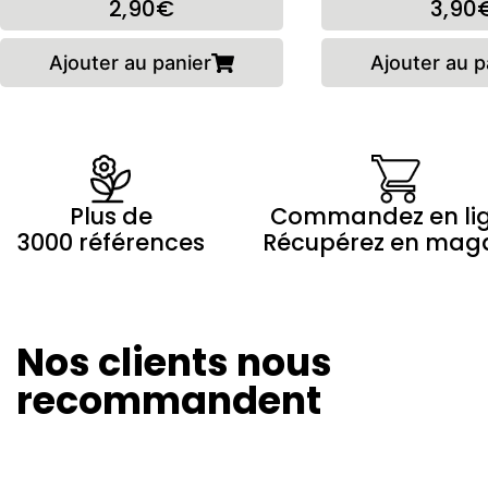
2,90€
3,90
Ajouter au panier
Ajouter au p
Plus de
Commandez en li
3000 références
Récupérez en mag
Nos clients nous
Olivier Revol
Marilyne 
24/08/2024
20/08/20
recommandent