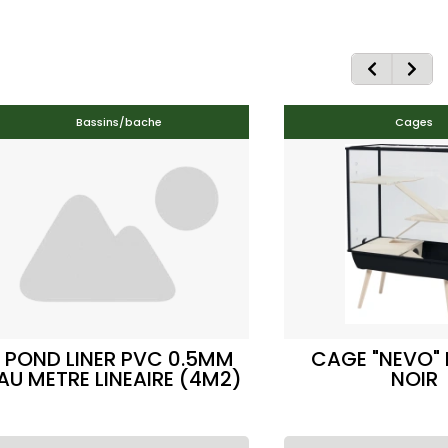
Bassins/bache
Cages
POND LINER PVC 0.5MM
CAGE "NEVO"
AU METRE LINEAIRE (4M2)
NOIR