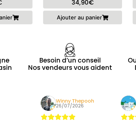
€
34,90€
anier
Ajouter au panier
gne
Besoin d’un conseil
Ou
asin
Nos vendeurs vous aident
Morin
Winny Thepooh
24
26/07/2026