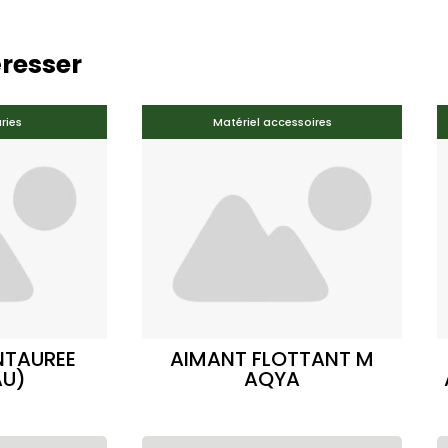
éresser
ries
Matériel accessoires
NTAUREE
AIMANT FLOTTANT M
AU)
AQYA