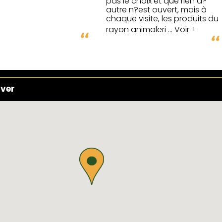
pas le choix et que rien d?
autre n?est ouvert, mais à
chaque visite, les produits du
rayon animaleri
... Voir +
uver