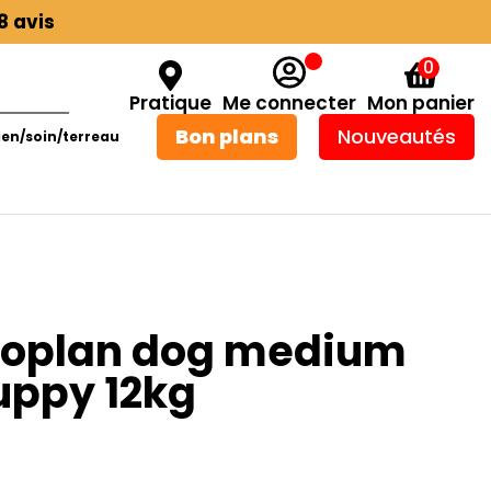
8 avis
0
Pratique
Me connecter
Mon panier
Bon plans
Nouveautés
ien/soin/terreau
roplan dog medium
uppy 12kg