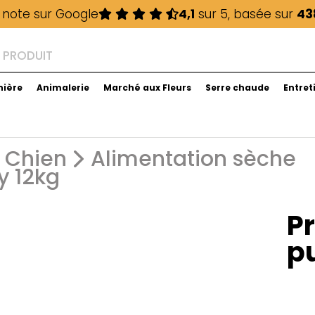
 note sur Google
4,1
sur 5, basée sur
43
nière
Animalerie
Marché aux Fleurs
Serre chaude
Entret
Chien
Alimentation sèche
 12kg
P
p