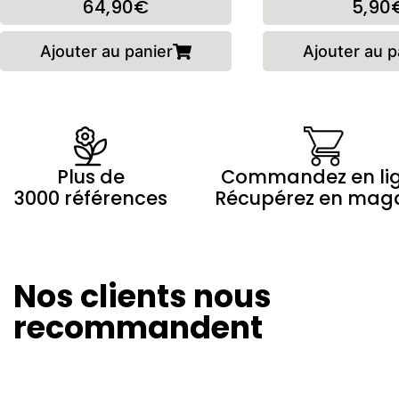
64,90€
5,90
Ajouter au panier
Ajouter au p
Plus de
Commandez en li
3000 références
Récupérez en mag
Nos clients nous
Olivier Revol
Marilyne 
24/08/2024
20/08/20
recommandent