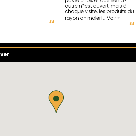
pas le choix et que rien d?
autre n?est ouvert, mais à
chaque visite, les produits du
rayon animaleri
... Voir +
uver