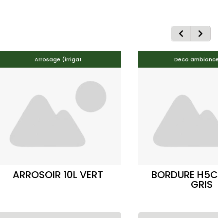
Arrosage (irrigat
Deco ambiance
ARROSOIR 10L VERT
BORDURE H5
GRIS