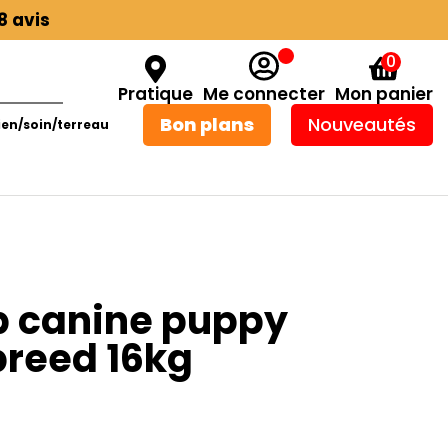
8 avis
0
Pratique
Me connecter
Mon panier
Bon plans
Nouveautés
ien/soin/terreau
p canine puppy
breed 16kg