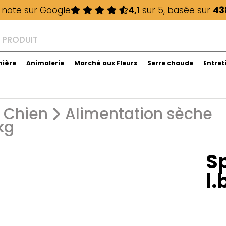
 note sur Google
4,1
sur 5, basée sur
43
nière
Animalerie
Marché aux Fleurs
Serre chaude
Entret
Chien
Alimentation sèche
kg
S
l.