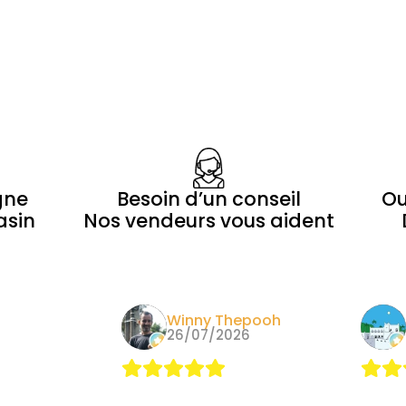
gne
Besoin d’un conseil
Ou
asin
Nos vendeurs vous aident
Morin
Winny Thepooh
24
26/07/2026