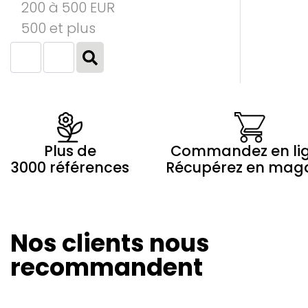
200 à 500 EUR
500 et plus
Plus de
Commandez en li
3000 références
Récupérez en mag
Nos clients nous
Olivier Revol
Marilyne 
24/08/2024
20/08/20
recommandent