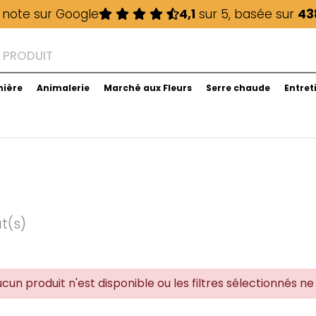
 note sur Google
4,1
sur 5, basée sur
43
nière
Animalerie
Marché aux Fleurs
Serre chaude
Entret
at(s)
ucun produit n'est disponible ou les filtres sélectionnés 