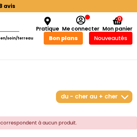
8 avis
0
Pratique
Me connecter
Mon panier
Bon plans
Nouveautés
ien/soin/terreau
du - cher au + cher
ne correspondent à aucun produit.