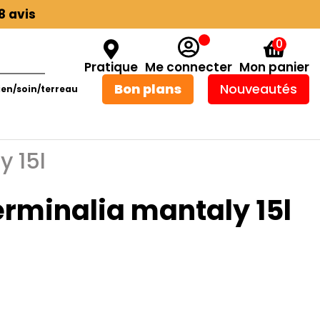
8 avis
0
Pratique
Me connecter
Mon panier
Bon plans
Nouveautés
ien/soin/terreau
y 15l
erminalia mantaly 15l