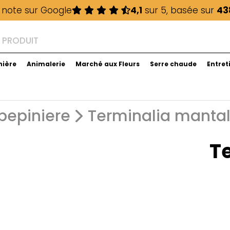
 note sur Google
4,1
sur 5, basée sur
43
nière
Animalerie
Marché aux Fleurs
Serre chaude
Entret
pepiniere
Terminalia mantal
T