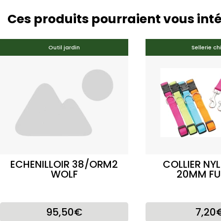
Ces produits pourraient vous int
Outil jardin
Sellerie ch
ECHENILLOIR 38/ORM2
COLLIER NY
WOLF
20MM FU
95,50€
7,20