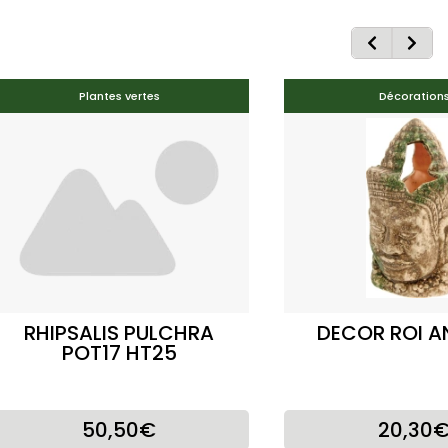
Plantes vertes
Décoration
RHIPSALIS PULCHRA
DECOR ROI 
POT17 HT25
50,50€
20,30