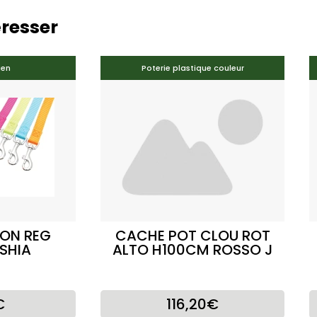
éresser
ien
Poterie plastique couleur
LON REG
CACHE POT CLOU ROT
SHIA
ALTO H100CM ROSSO J
€
116,20€