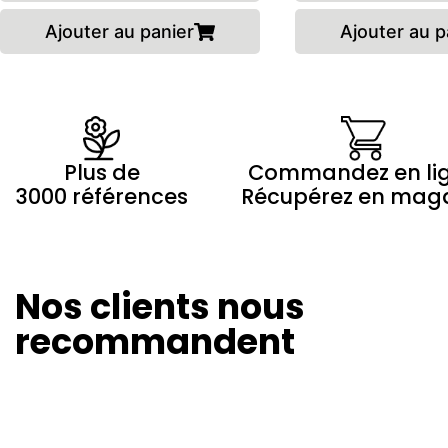
Ajouter au panier
Ajouter au p
Plus de
Commandez en li
3000 références
Récupérez en mag
Nos clients nous
Olivier Revol
Marilyne 
24/08/2024
20/08/20
recommandent