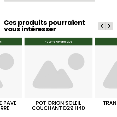
Ces produits pourraient
vous intéresser
xt
Poterie ceramique
E PAVE
POT ORION SOLEIL
TRAN
ERRE
COUCHANT D29 H40
5