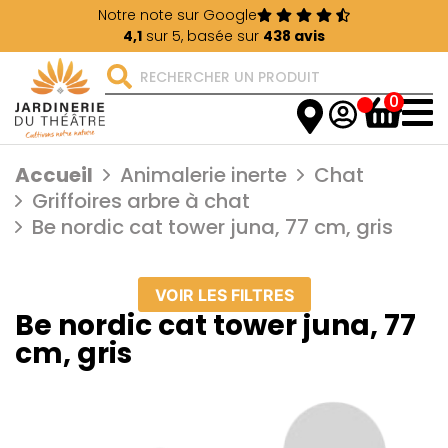
Notre note sur Google
4,1
sur 5, basée sur
438 avis
0
Accueil
Animalerie inerte
Chat
Griffoires arbre à chat
Be nordic cat tower juna, 77 cm, gris
VOIR LES FILTRES
Be nordic cat tower juna, 77
cm, gris