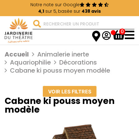
Notre note sur Google
4,1
sur 5, basée sur
438 avis
0
Accueil
Animalerie inerte
Aquariophilie
Décorations
Cabane ki pouss moyen modèle
VOIR LES FILTRES
Cabane ki pouss moyen
modèle