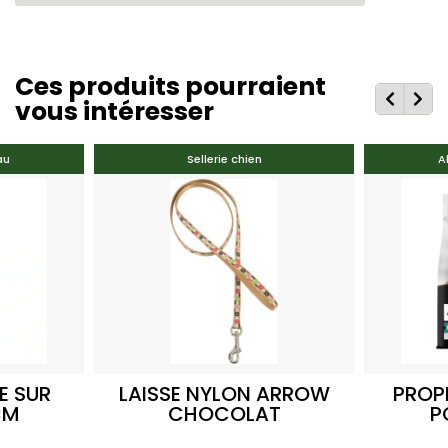
Ces produits pourraient
vous intéresser
au
Sellerie chien
A
E SUR
LAISSE NYLON ARROW
PROP
CM
CHOCOLAT
P