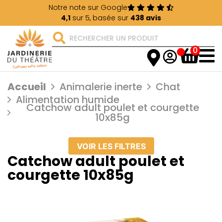
Notre note sur Google
4,1
sur 5, basée sur
438 avis
0
Accueil
Animalerie inerte
Chat
Alimentation humide
Catchow adult poulet et courgette
10x85g
VOIR LES FILTRES
Catchow adult poulet et
courgette 10x85g