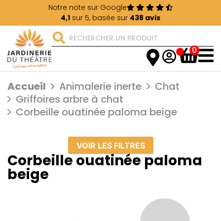
Notre note sur Google
4,1
sur 5, basée sur
438 avis
0
Accueil
Animalerie inerte
Chat
Griffoires arbre à chat
Corbeille ouatinée paloma beige
VOIR LES FILTRES
Corbeille ouatinée paloma
beige