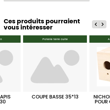
Ces produits pourraient
vous intéresser
en
Poterie terre cuite
A
APIS
COUPE BASSE 35*13
NICHO
X30
POUR 