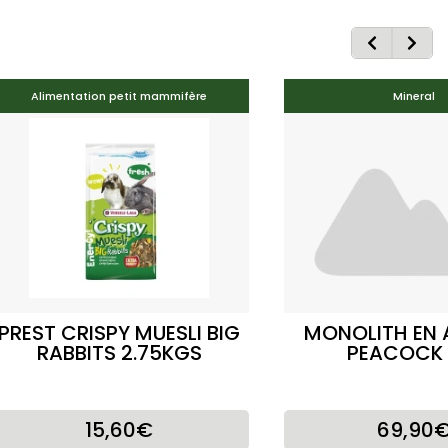
Alimentation petit mammifère
Mineral
PREST CRISPY MUESLI BIG
MONOLITH EN 
RABBITS 2.75KGS
PEACOCK
15,60€
69,90