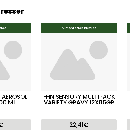
éresser
cide
Alimentation humide
S AEROSOL
FHN SENSORY MULTIPACK
00 ML
VARIETY GRAVY 12X85GR
€
22,41€