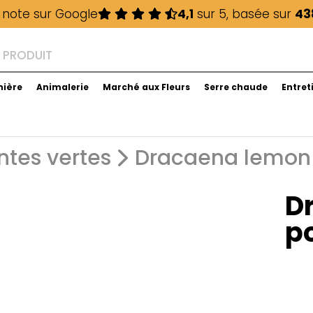
 note sur Google
4,1
sur 5, basée sur
43
nière
Animalerie
Marché aux Fleurs
Serre chaude
Entret
ntes vertes
Dracaena lemon 
D
po