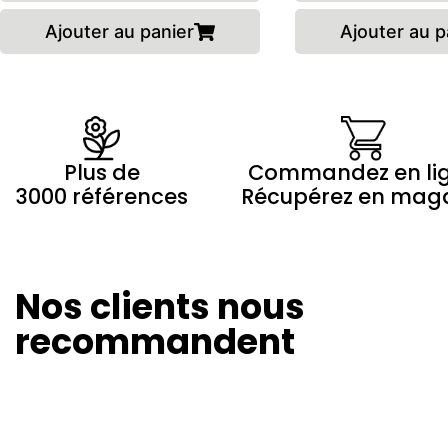
Ajouter au panier
Ajouter au p
Plus de
Commandez en li
3000 références
Récupérez en mag
Nos clients nous
Olivier Revol
Marilyne 
24/08/2024
20/08/20
recommandent