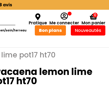
8 avis
0
Pratique
Me connecter
Mon panier
Bon plans
Nouveautés
ien/soin/terreau
lime pot17 ht70
racaena lemon lime
t17 ht70