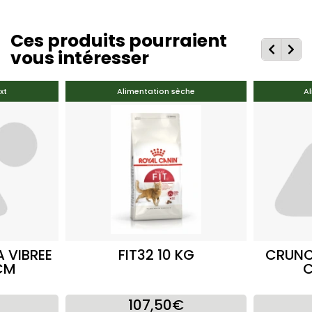
Ces produits pourraient
vous intéresser
xt
Alimentation sèche
Al
 VIBREE
FIT32 10 KG
CRUNC
 CM
C
107,50€