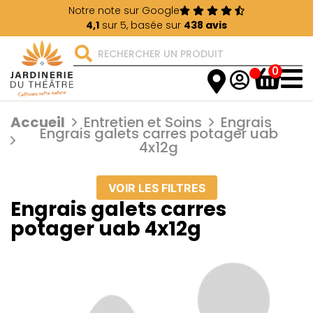
Notre note sur Google
4,1
sur 5, basée sur
438 avis
0
Accueil
Entretien et Soins
Engrais
Engrais galets carres potager uab
4x12g
VOIR LES FILTRES
Engrais galets carres
potager uab 4x12g