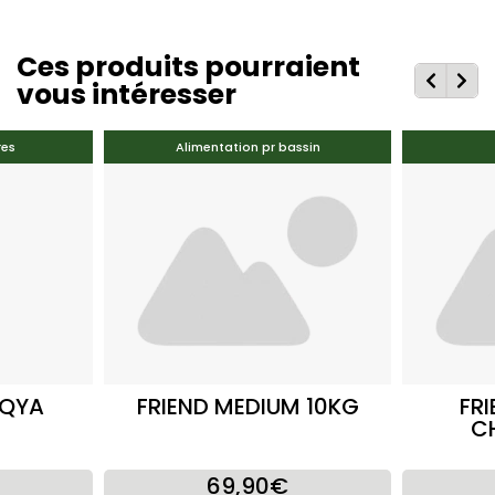
Ces produits pourraient
vous intéresser
res
Alimentation pr bassin
AQYA
FRIEND MEDIUM 10KG
FRI
C
69,90€