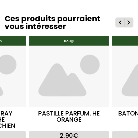
Ces produits pourraient
vous intéresser
n
Bougi
PRAY
PASTILLE PARFUM. HE
BATON
HE
ORANGE
CHIEN
2,90€