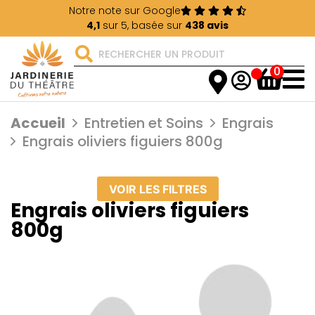
Notre note sur Google
4,1
sur 5, basée sur
438 avis
0
Accueil
Entretien et Soins
Engrais
Engrais oliviers figuiers 800g
VOIR LES FILTRES
Engrais oliviers figuiers
800g