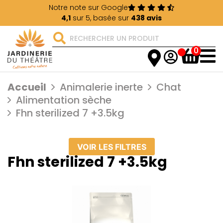
Notre note sur Google
4,1
sur 5, basée sur
438 avis
0
Accueil
Animalerie inerte
Chat
Alimentation sèche
Fhn sterilized 7 +3.5kg
VOIR LES FILTRES
Fhn sterilized 7 +3.5kg