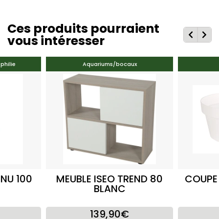
Ces produits pourraient
vous intéresser
philie
Aquariums/bocaux
NU 100
MEUBLE ISEO TREND 80
COUPE
BLANC
139,90€