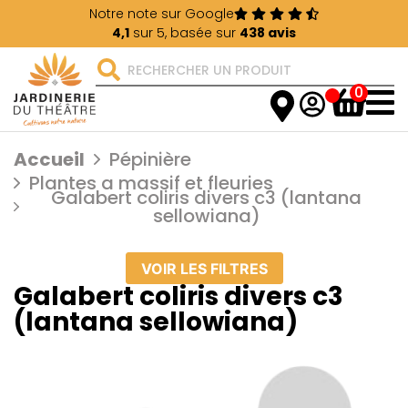
Notre note sur Google
4,1
sur 5, basée sur
438 avis
0
Accueil
Pépinière
Plantes a massif et fleuries
Galabert coliris divers c3 (lantana
sellowiana)
VOIR LES FILTRES
Galabert coliris divers c3
(lantana sellowiana)