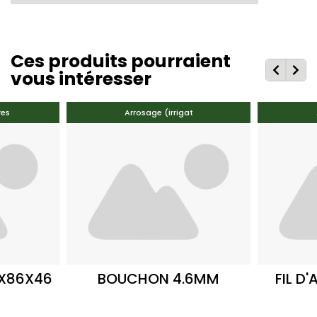
Ces produits pourraient
vous intéresser
res
Arrosage (irrigat
0X86X46
BOUCHON 4.6MM
FIL D