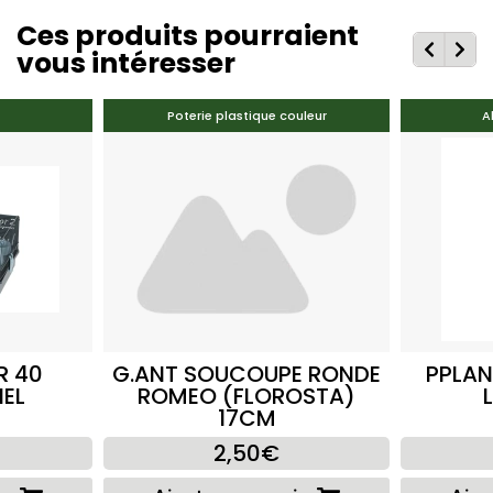
Ces produits pourraient
vous intéresser
Poterie plastique couleur
A
R 40
G.ANT SOUCOUPE RONDE
PPLAN
EL
ROMEO (FLOROSTA)
17CM
2,50€