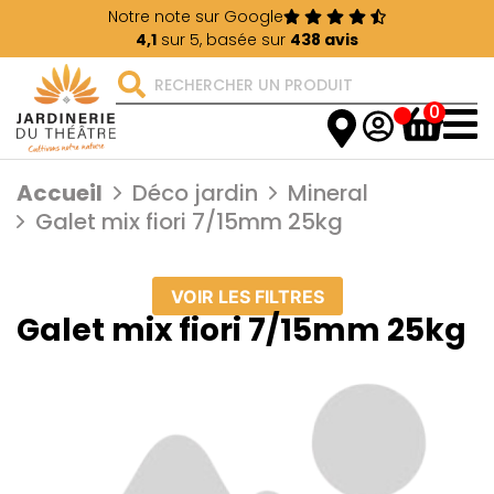
Notre note sur Google
4,1
sur 5, basée sur
438 avis
0
Accueil
Déco jardin
Mineral
Galet mix fiori 7/15mm 25kg
VOIR LES FILTRES
Galet mix fiori 7/15mm 25kg