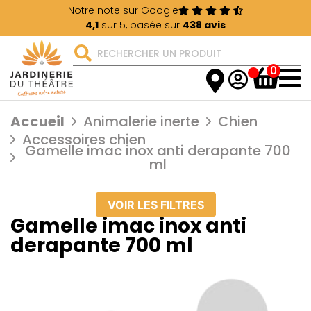
Notre note sur Google
4,1
sur 5, basée sur
438 avis
0
Accueil
Animalerie inerte
Chien
Accessoires chien
Gamelle imac inox anti derapante 700
ml
VOIR LES FILTRES
Gamelle imac inox anti
derapante 700 ml