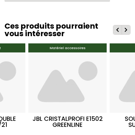
Ces produits pourraient
vous intéresser
t
Matériel accessoires
OUBLE
JBL CRISTALPROFI E1502
SO
/21
GREENLINE
S