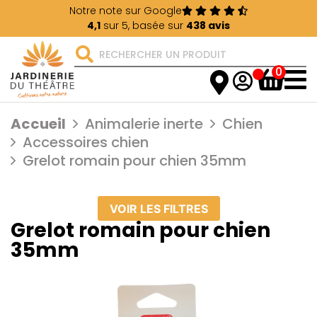
Notre note sur Google
4,1
sur 5, basée sur
438 avis
0
Accueil
Animalerie inerte
Chien
Accessoires chien
Grelot romain pour chien 35mm
VOIR LES FILTRES
Grelot romain pour chien
35mm