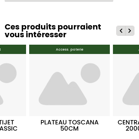
Ces produits pourraient
vous intéresser
t
Access. poterie
TIJET
PLATEAU TOSCANA
CENTRA
ASSIC
50CM
200