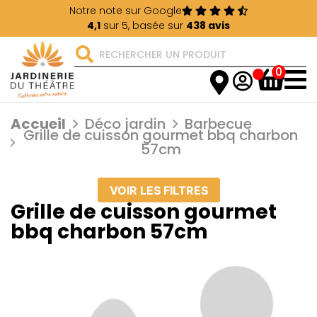
Notre note sur Google
4,1
sur 5, basée sur
438 avis
0
Accueil
Déco jardin
Barbecue
Grille de cuisson gourmet bbq charbon
57cm
VOIR LES FILTRES
Grille de cuisson gourmet
bbq charbon 57cm