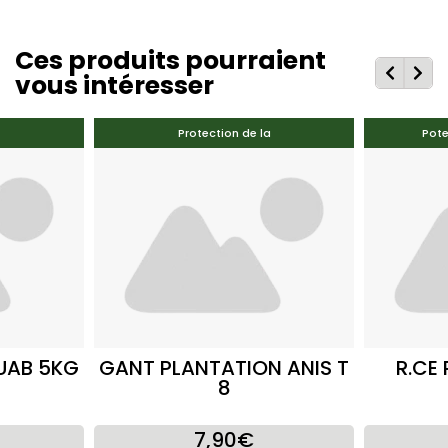
Ces produits pourraient
vous intéresser
Protection de la
Pote
UAB 5KG
GANT PLANTATION ANIS T
R.CE
8
7,90€