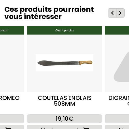
Ces produits pourraient
vous intéresser
uleur
Outil jardin
 ROMEO
COUTELAS ENGLAIS
DIGRAI
508MM
19,10€