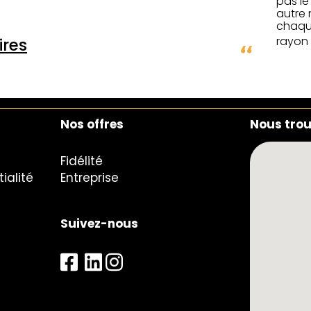
pas le
autre 
chaque
rayon 
res
Nos offres
Nous tro
Fidélité
ialité
Entreprise
Suivez-nous