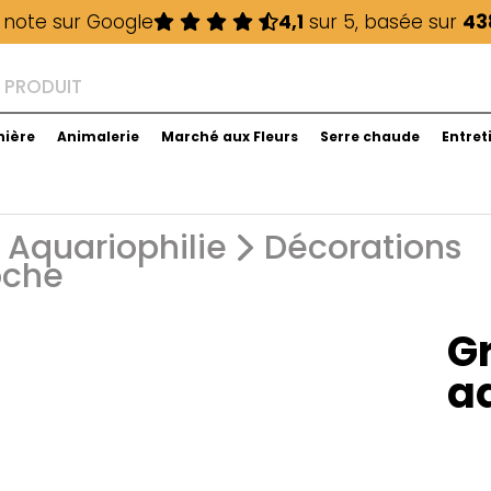
 note sur Google
4,1
sur 5, basée sur
43
nière
Animalerie
Marché aux Fleurs
Serre chaude
Entret
Aquariophilie
Décorations
oche
Gr
a