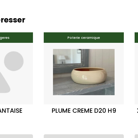
éresser
geres
Poterie ceramique
ANTAISE
PLUME CREME D20 H9