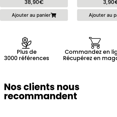
38,90€
3,90
Ajouter au panier
Ajouter au p
Plus de
Commandez en li
3000 références
Récupérez en mag
Nos clients nous
Marilyne Morin
Winny Th
20/08/2024
26/07/20
recommandent