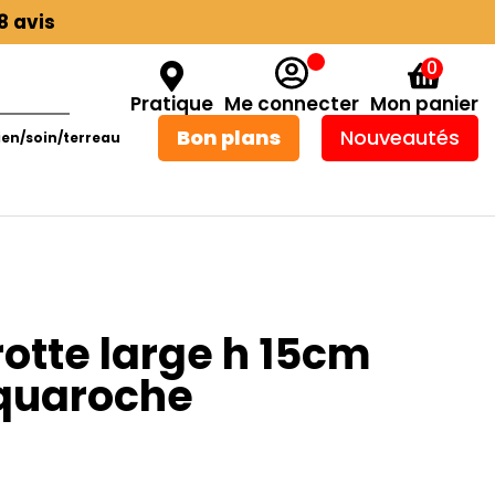
8 avis
0
Pratique
Me connecter
Mon panier
Bon plans
Nouveautés
ien/soin/terreau
otte large h 15cm
quaroche