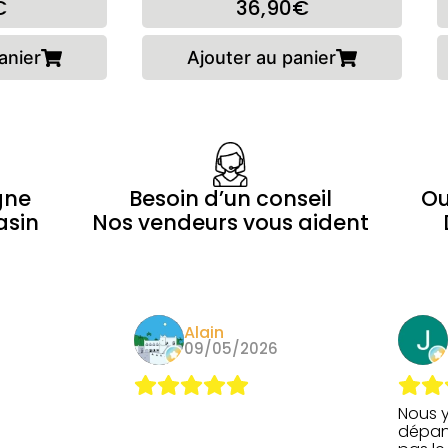
€
36,90€
anier
Ajouter au panier
gne
Besoin d’un conseil
Ou
asin
Nos vendeurs vous aident
epooh
Alain
26
09/05/2026
Nous y
dépan