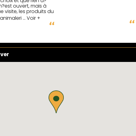
 choix et que rien d?
n?est ouvert, mais à
 visite, les produits du
animaleri
... Voir +
uver