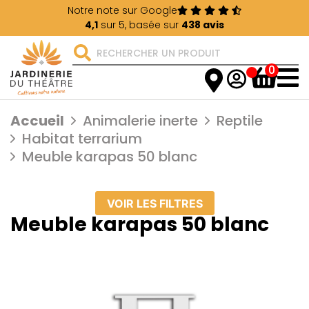
Notre note sur Google
4,1
sur 5, basée sur
438 avis
0
Accueil
Animalerie inerte
Reptile
Habitat terrarium
Meuble karapas 50 blanc
VOIR LES FILTRES
Meuble karapas 50 blanc