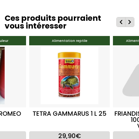
Ces produits pourraient
vous intéresser
uleur
Alimentation reptile
Alimen
 ROMEO
TETRA GAMMARUS 1 L 25
FRIANDI
10
29,90€