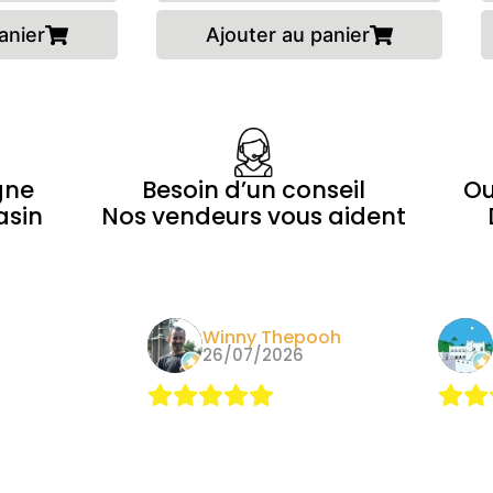
anier
Ajouter au panier
gne
Besoin d’un conseil
Ou
asin
Nos vendeurs vous aident
epooh
Alain
26
09/05/2026
Nous y
dépan
pas le
autre 