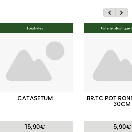
Epiphytes
Poterie plastique 
CATASETUM
BR.TC POT RO
30CM
15,90€
5,90€