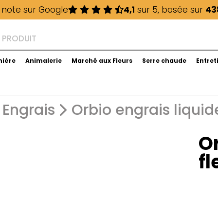
 note sur Google
4,1
sur 5, basée sur
43
nière
Animalerie
Marché aux Fleurs
Serre chaude
Entret
Engrais
Orbio engrais liquid
Or
f