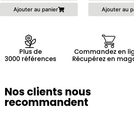
Ajouter au panier
Ajouter au p
Plus de
Commandez en li
3000 références
Récupérez en mag
Nos clients nous
Marilyne Morin
Winny Th
20/08/2024
26/07/20
recommandent