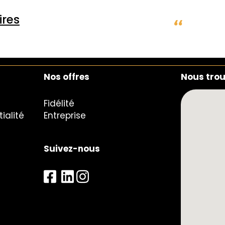
chaque
rayon 
res
Nos offres
Nous tro
Fidélité
ialité
Entreprise
Suivez-nous