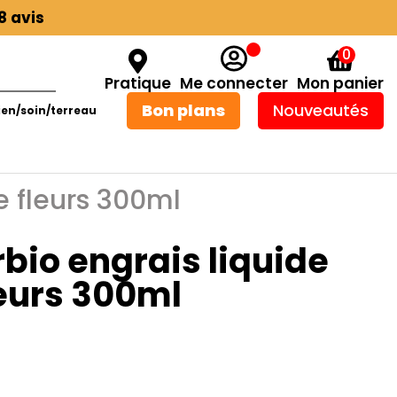
8 avis
0
Pratique
Me connecter
Mon panier
Bon plans
Nouveautés
ien/soin/terreau
e fleurs 300ml
bio engrais liquide
leurs 300ml