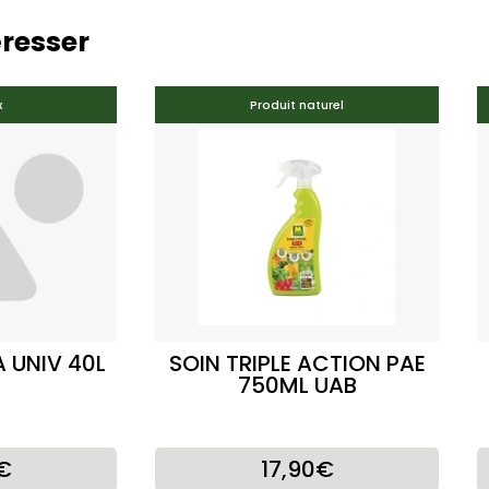
éresser
x
Produit naturel
 UNIV 40L
SOIN TRIPLE ACTION PAE
750ML UAB
€
17,90€