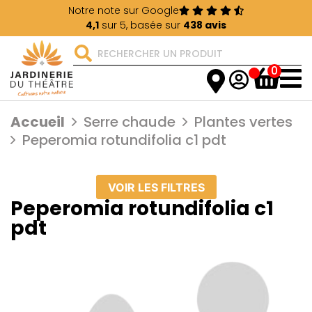
Notre note sur Google
4,1
sur 5, basée sur
438 avis
0
Accueil
Serre chaude
Plantes vertes
Peperomia rotundifolia c1 pdt
VOIR LES FILTRES
Peperomia rotundifolia c1
pdt