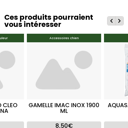
Ces produits pourraient
vous intéresser
uleur
Accessoires chien
O CLEO
GAMELLE IMAC INOX 1900
AQUAS
ANA
ML
8,50€