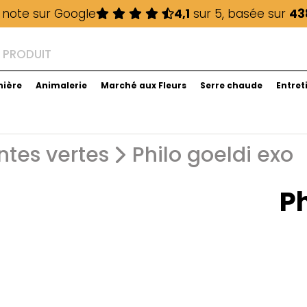
 note sur Google
4,1
sur 5, basée sur
43
nière
Animalerie
Marché aux Fleurs
Serre chaude
Entret
ntes vertes
Philo goeldi exo
Ph