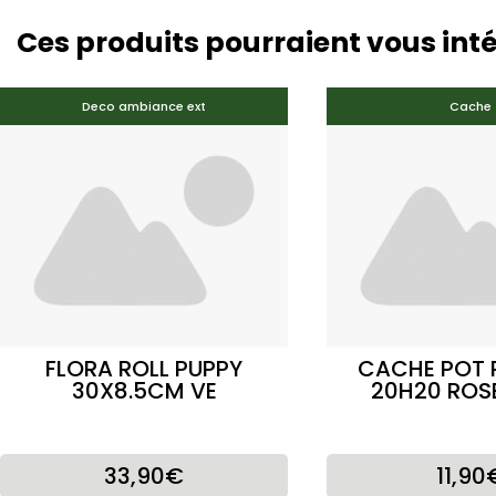
Ces produits pourraient vous int
Deco ambiance ext
Cache
FLORA ROLL PUPPY
CACHE POT 
30X8.5CM VE
20H20 ROS
33,90€
11,90