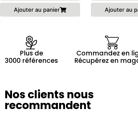
Ajouter au panier
Ajouter au p
Plus de
Commandez en li
3000 références
Récupérez en mag
Nos clients nous
Olivier Revol
Marilyne Morin
24/08/2024
20/08/2024
recommandent