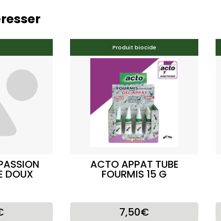
éresser
Produit biocide
PASSION
ACTO APPAT TUBE
E DOUX
FOURMIS 15 G
€
7,50€