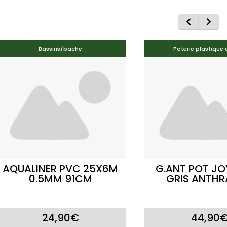
Bassins/bache
Poterie plastique 
AQUALINER PVC 25X6M
G.ANT POT J
0.5MM 91CM
GRIS ANTHR
24,90€
44,90