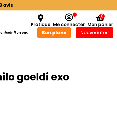
8 avis
0
Pratique
Me connecter
Mon panier
Bon plans
Nouveautés
ien/soin/terreau
ilo goeldi exo