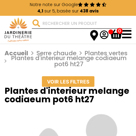
Notre note sur Google
4,1
sur 5, basée sur
438 avis
0
Accueil
Serre chaude
Plantes vertes
Plantes d'interieur melange codiaeum
pot6 ht27
VOIR LES FILTRES
Plantes d'interieur melange
codiaeum pot6 ht27