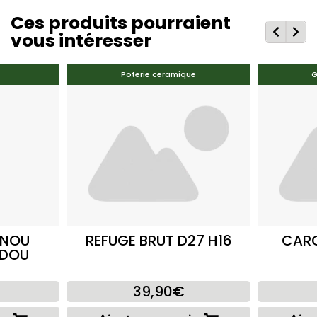
Ces produits pourraient
vous intéresser
Poterie ceramique
G
INOU
REFUGE BRUT D27 H16
CARO
UDOU
39,90€