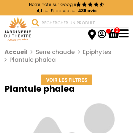
Notre note sur Google
4,1
sur 5, basée sur
438 avis
0
Accueil
Serre chaude
Epiphytes
Plantule phalea
VOIR LES FILTRES
Plantule phalea