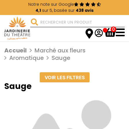
Notre note sur Google
4,1
sur 5, basée sur
438 avis
0
Accueil
Marché aux fleurs
Aromatique
Sauge
VOIR LES FILTRES
Sauge