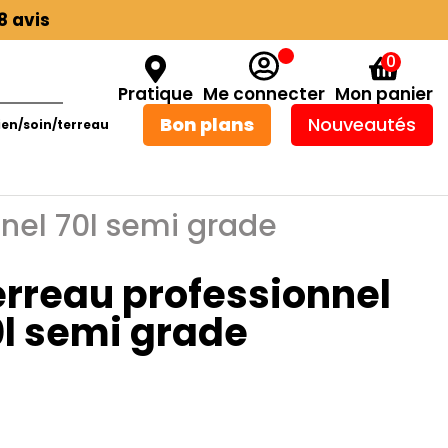
8 avis
0
Pratique
Me connecter
Mon panier
Bon plans
Nouveautés
ien/soin/terreau
nel 70l semi grade
erreau professionnel
0l semi grade