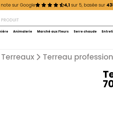
 note sur Google
4,1
sur 5, basée sur
43
nière
Animalerie
Marché aux Fleurs
Serre chaude
Entret
Terreaux
Terreau profession
T
7