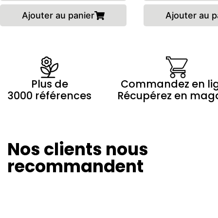
Ajouter au panier
Ajouter au p
Plus de
Commandez en li
3000 références
Récupérez en mag
Nos clients nous
Olivier Revol
Marilyne 
24/08/2024
20/08/20
recommandent