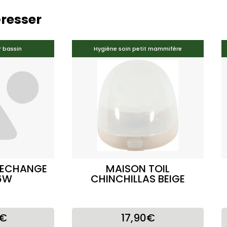
éresser
r bassin
Hygiène soin petit mammifère
RECHANGE
MAISON TOIL
6W
CHINCHILLAS BEIGE
0€
17,90€