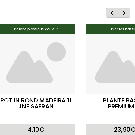
Poterie plastique couleur
Plantes bassi
POT IN ROND MADEIRA 11
PLANTE BA
JNE SAFRAN
PREMIUM
4,10€
23,90