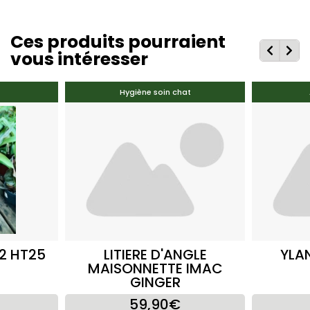
Ces produits pourraient
vous intéresser
Hygiène soin chat
2 HT25
LITIERE D'ANGLE
YLA
MAISONNETTE IMAC
GINGER
59,90€