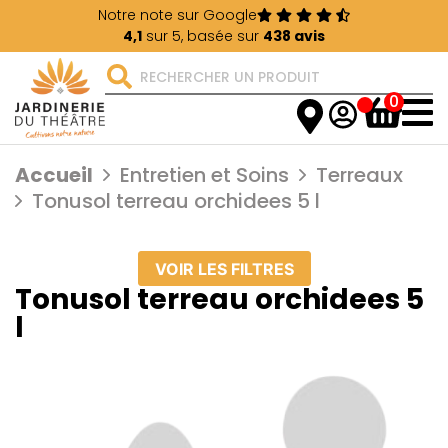
Notre note sur Google
4,1
sur 5, basée sur
438 avis
0
Accueil
Entretien et Soins
Terreaux
Tonusol terreau orchidees 5 l
VOIR LES FILTRES
Tonusol terreau orchidees 5
l