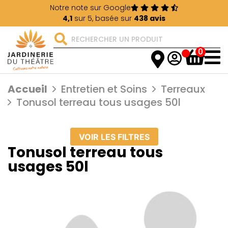
Notre note sur Google
4,1
sur 5, basée sur
438 avis
0
Accueil
Entretien et Soins
Terreaux
Tonusol terreau tous usages 50l
VOIR LES FILTRES
Tonusol terreau tous
usages 50l