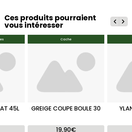
Ces produits pourraient
vous intéresser
es
Cache
RAT 45L
GREIGE COUPE BOULE 30
YLA
19,90€