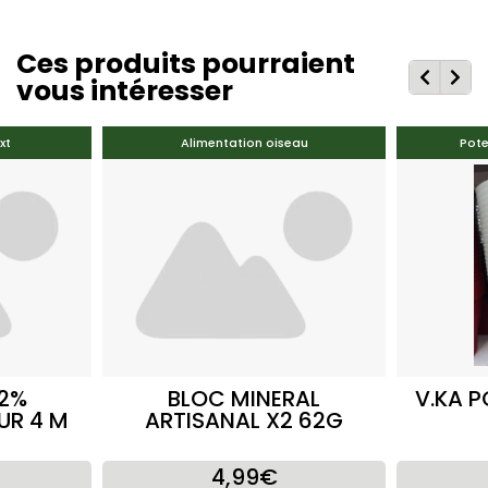
Ces produits pourraient
vous intéresser
xt
Alimentation oiseau
Pote
62%
BLOC MINERAL
V.KA 
UR 4 M
ARTISANAL X2 62G
4,99€