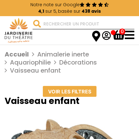
Notre note sur Google
4,1
sur 5, basée sur
438 avis
0
Accueil
Animalerie inerte
Aquariophilie
Décorations
Vaisseau enfant
VOIR LES FILTRES
Vaisseau enfant