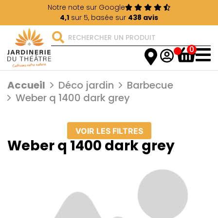
Notre note sur Google
4,1
sur 5, basée sur
438 avis
0
Accueil
Déco jardin
Barbecue
Weber q 1400 dark grey
VOIR LES FILTRES
Weber q 1400 dark grey