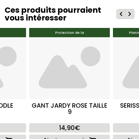
Ces produits pourraient
vous intéresser
Protection de la
Plant
DDLE
GANT JARDY ROSE TAILLE
SERIS
9
14,90€